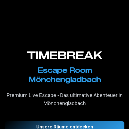
TIMEBREAK
Escape Room
Mönchengladbach
Premium Live Escape - Das ultimative Abenteuer in
Mönchengladbach
Unsere Räume entdecken